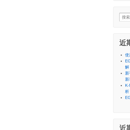
Sear
for:
近
使
E
解
新
新
K
析
E
近