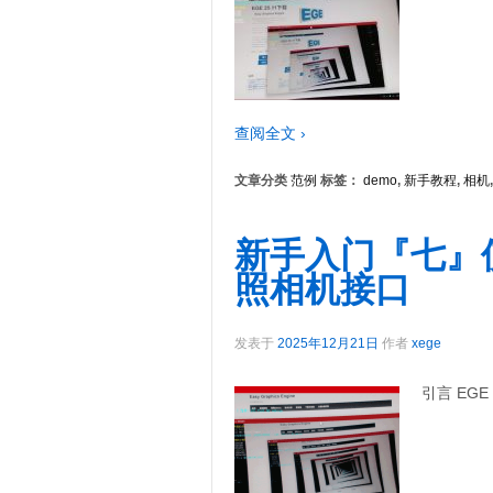
查阅全文 ›
文章分类
范例
标签：
demo
,
新手教程
,
相机
新手入门『七』使用
照相机接口
发表于
2025年12月21日
作者
xege
引言 EGE