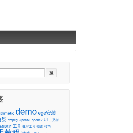
ch
签
demo
ege安装
ithmetic
答疑
UI
ffmpeg
OpenAL
opencv
二叉树
工具
场景漫游
截屏工具
扫雷
技巧
手教程