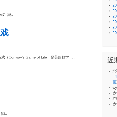
20
20
绘图
,
算法
20
20
20
游戏
20
…
（Conway’s Game of Life）是英国数学
近
北
『
画
wy
赤
赤
赤
,
算法