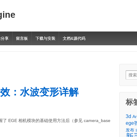
gine
术分享
留言板
下载与安装
文档&源代码
Sear
for:
特效：水波变形详解
标
3d
Ar
握了 EGE 相机模块的基础使用方法后（参见 camera_base
ege
发布
新