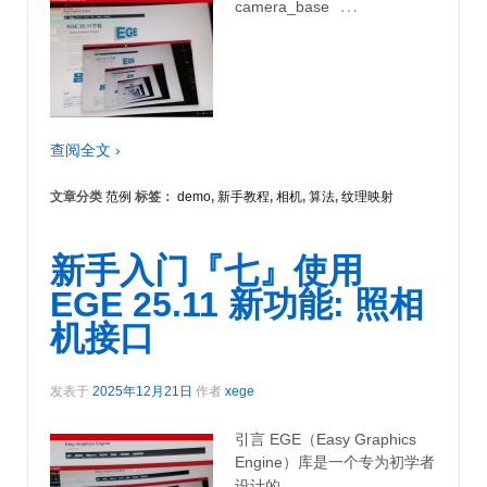
…
camera_base
查阅全文 ›
文章分类
范例
标签：
demo
,
新手教程
,
相机
,
算法
,
纹理映射
新手入门『七』使用
EGE 25.11 新功能: 照相
机接口
发表于
2025年12月21日
作者
xege
引言 EGE（Easy Graphics
Engine）库是一个专为初学者
…
设计的