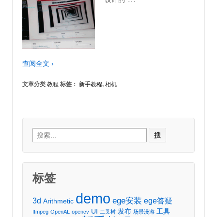
查阅全文 ›
文章分类
教程
标签：
新手教程
,
相机
Search
for:
标签
demo
ege安装
3d
ege答疑
Arithmetic
UI
发布
工具
ffmpeg
OpenAL
opencv
二叉树
场景漫游