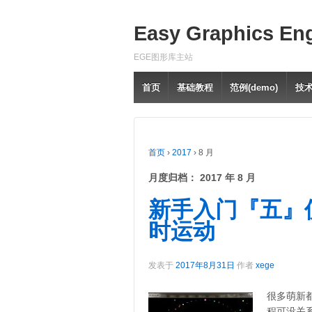
Easy Graphics En
EGE图形库主站
首页
基础教程
范例(demo)
技
首页
›
2017
›
8 月
月度归档：
2017 年 8 月
新手入门『五』
时运动
发表于
2017年8月31日
作者
xege
很多萌新
程可没关系