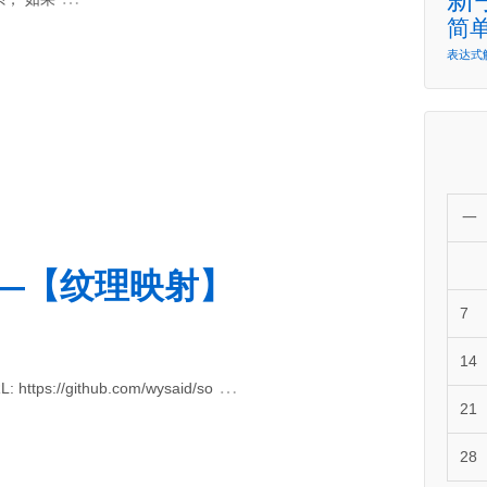
简
表达式
一
之——【纹理映射】
7
14
…
L: https://github.com/wysaid/so
21
28