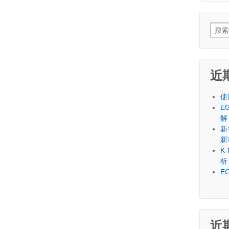
Sear
for:
近
使
E
解
新
新
K
析
E
近