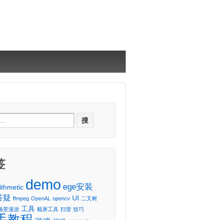
ch
签
demo
ege安装
ithmetic
答疑
UI
ffmpeg
OpenAL
opencv
二叉树
工具
场景漫游
截屏工具
扫雷
技巧
手教程