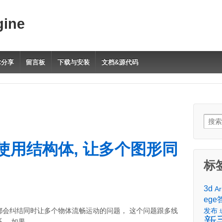
gine
术分享
留言板
下载与安装
文档&源代码
Sear
for:
使用结构体, 让多个图形同
标
3d
Ar
ege
都会纠结同时让多个物体流畅运动的问题， 这个问题跟多线
发布
新
…
， 如果