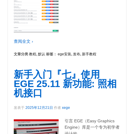
查阅全文 ›
文章分类
教程
,
默认
标签：
ege安装
,
发布
,
新手教程
新手入门『七』使用
EGE 25.11 新功能: 照相
机接口
发表于
2025年12月21日
作者
xege
引言 EGE（Easy Graphics
Engine）库是一个专为初学者
…
设计的