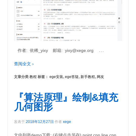
…
作者: 依稀_yixy 邮箱: yixy@xege.org
查阅全文 ›
文章分类
教程
标签：
ege安装
,
ege答疑
,
新手教程
,
网友
『算法原理』绘制&填充
几何图形
发表于
2018年12月27日
作者
xege
文中列举demo下载: (右键点击另存) point.cpp line.cpp