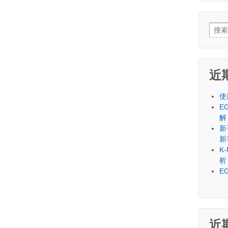
Sear
for:
近
使
E
解
新
新
K
析
E
近