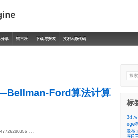
gine
术分享
留言板
下载与安装
文档&源代码
Sear
for:
—Bellman-Ford算法计算
标
3d
Ar
ege
…
47726280356
发布
新