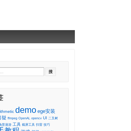
ch
签
demo
ege安装
ithmetic
答疑
UI
ffmpeg
OpenAL
opencv
二叉树
工具
场景漫游
截屏工具
扫雷
技巧
手教程