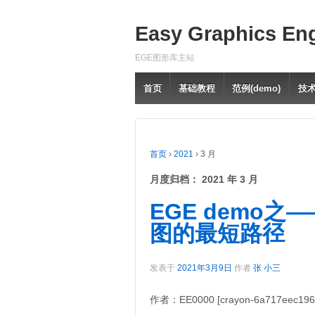
Easy Graphics En
EGE图形库主站
首页
基础教程
范例(demo)
技
首页
›
2021
›
3 月
月度归档：
2021 年 3 月
EGE demo之—
图的最短路径
发表于
2021年3月9日
作者
张 小三
作者：EE0000 [crayon-6a717eec196