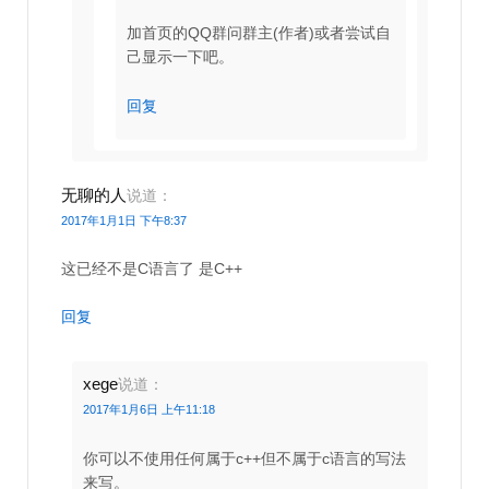
加首页的QQ群问群主(作者)或者尝试自
己显示一下吧。
回复
无聊的人
说道：
2017年1月1日 下午8:37
这已经不是C语言了 是C++
回复
xege
说道：
2017年1月6日 上午11:18
你可以不使用任何属于c++但不属于c语言的写法
来写。