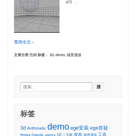
…
d/S
查阅全文 ›
文章分类
范例
标签：
3d
,
demo
,
场景漫游
Search
for:
标签
demo
ege安装
3d
ege答疑
Arithmetic
UI
发布
工具
ffmpeg
OpenAL
opencv
二叉树
场景漫游