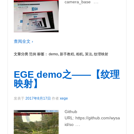
…
camera_base
查阅全文 ›
文章分类
范例
标签：
demo
,
新手教程
,
相机
,
算法
,
纹理映射
EGE demo之——【纹理
映射】
发表于
2017年8月17日
作者
xege
Github
URL: https://github.com/wysa
…
id/so