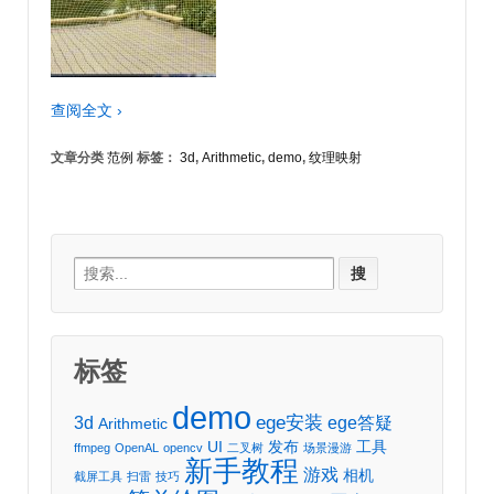
查阅全文 ›
文章分类
范例
标签：
3d
,
Arithmetic
,
demo
,
纹理映射
Search
for:
标签
demo
ege安装
3d
ege答疑
Arithmetic
UI
发布
工具
ffmpeg
OpenAL
opencv
二叉树
场景漫游
新手教程
游戏
相机
截屏工具
扫雷
技巧